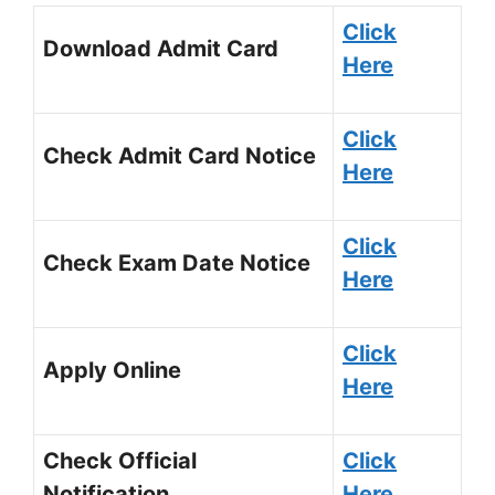
Click
Download Admit Card
Here
Click
Check Admit Card Notice
Here
Click
Check Exam Date Notice
Here
Click
Apply Online
Here
Check Official
Click
Notification
Here