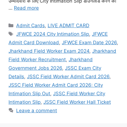
उम्मीदवारों के लिए City Intimation Slip डाउनलोड करने का
…
Read more
Admit Cards
,
LIVE ADMIT CARD
JFWCE 2024 City Intimation Slip
,
JFWCE
Admit Card Download
,
JFWCE Exam Date 2026
,
Jharkhand Field Worker Exam 2024
,
Jharkhand
Field Worker Recruitment
,
Jharkhand
Government Jobs 2026
,
JSSC Exam City
Details
,
JSSC Field Worker Admit Card 2026
,
JSSC Field Worker Admit Card 2026: City
Intimation Slip Out
,
JSSC Field Worker City
Intimation Slip
,
JSSC Field Worker Hall Ticket
Leave a comment