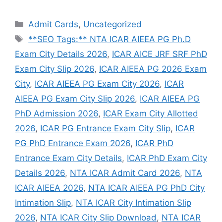
Admit Cards
,
Uncategorized
**SEO Tags:** NTA ICAR AIEEA PG Ph.D
Exam City Details 2026
,
ICAR AICE JRF SRF PhD
Exam City Slip 2026
,
ICAR AIEEA PG 2026 Exam
City
,
ICAR AIEEA PG Exam City 2026
,
ICAR
AIEEA PG Exam City Slip 2026
,
ICAR AIEEA PG
PhD Admission 2026
,
ICAR Exam City Allotted
2026
,
ICAR PG Entrance Exam City Slip
,
ICAR
PG PhD Entrance Exam 2026
,
ICAR PhD
Entrance Exam City Details
,
ICAR PhD Exam City
Details 2026
,
NTA ICAR Admit Card 2026
,
NTA
ICAR AIEEA 2026
,
NTA ICAR AIEEA PG PhD City
Intimation Slip
,
NTA ICAR City Intimation Slip
2026
,
NTA ICAR City Slip Download
,
NTA ICAR