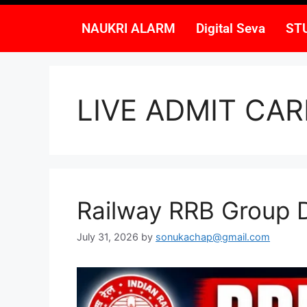
NAUKRI ALARM
Digital Seva
ST
LIVE ADMIT CA
Railway RRB Group 
July 31, 2026
by
sonukachap@gmail.com