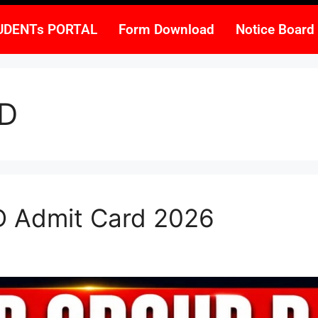
UDENTs PORTAL
Form Download
Notice Board
RD
D Admit Card 2026