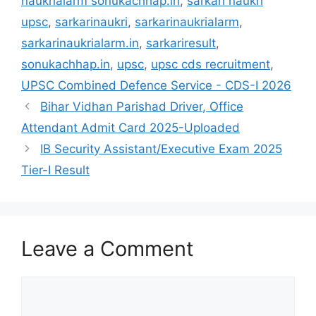
naukrialarm sonukachhap.in
,
sarkari naukri
upsc
,
sarkarinaukri
,
sarkarinaukrialarm
,
sarkarinaukrialarm.in
,
sarkariresult
,
sonukachhap.in
,
upsc
,
upsc cds recruitment
,
UPSC Combined Defence Service - CDS-I 2026
Bihar Vidhan Parishad Driver, Office
Attendant Admit Card 2025-Uploaded
IB Security Assistant/Executive Exam 2025
Tier-I Result
Leave a Comment