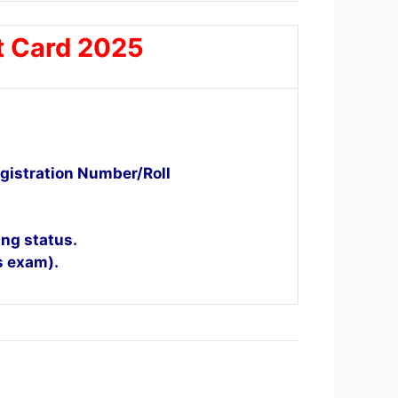
t Card 2025
egistration Number/Roll
ing status.
s exam).