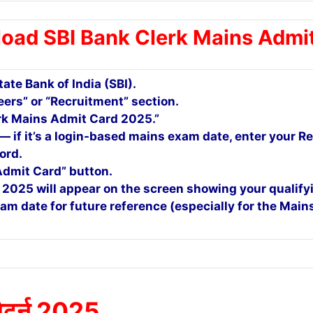
oad SBI Bank Clerk Mains Admi
tate Bank of India (SBI).
ers” or “Recruitment” section.
lerk Mains Admit Card 2025.”
 — if it’s a login-based mains exam date, enter your R
ord.
Admit Card” button.
 2025 will appear on the screen showing your qualify
m date for future reference (especially for the Main
 पैटर्न 2025