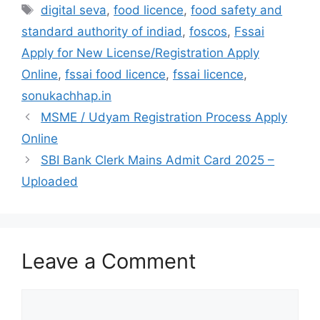
digital seva
,
food licence
,
food safety and
standard authority of indiad
,
foscos
,
Fssai
Apply for New License/Registration Apply
Online
,
fssai food licence
,
fssai licence
,
sonukachhap.in
MSME / Udyam Registration Process Apply
Online
SBI Bank Clerk Mains Admit Card 2025 –
Uploaded
Leave a Comment