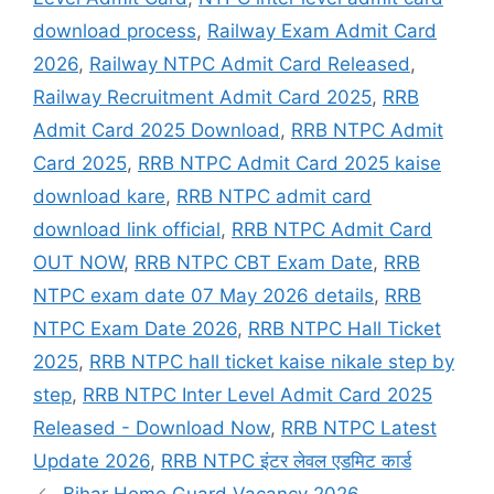
download process
,
Railway Exam Admit Card
2026
,
Railway NTPC Admit Card Released
,
Railway Recruitment Admit Card 2025
,
RRB
Admit Card 2025 Download
,
RRB NTPC Admit
Card 2025
,
RRB NTPC Admit Card 2025 kaise
download kare
,
RRB NTPC admit card
download link official
,
RRB NTPC Admit Card
OUT NOW
,
RRB NTPC CBT Exam Date
,
RRB
NTPC exam date 07 May 2026 details
,
RRB
NTPC Exam Date 2026
,
RRB NTPC Hall Ticket
2025
,
RRB NTPC hall ticket kaise nikale step by
step
,
RRB NTPC Inter Level Admit Card 2025
Released - Download Now
,
RRB NTPC Latest
Update 2026
,
RRB NTPC इंटर लेवल एडमिट कार्ड
Bihar Home Guard Vacancy 2026