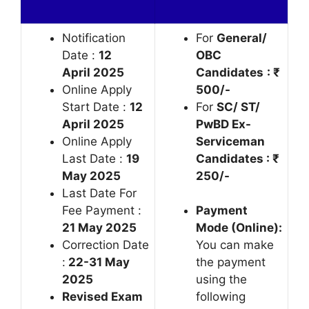
Notification
For
General/
Date :
12
OBC
April 2025
Candidates
: ₹
Online Apply
500/-
Start Date :
12
For
SC/ ST/
April 2025
PwBD Ex-
Online Apply
Serviceman
Last Date :
19
Candidates : ₹
May 2025
250/-
Last Date For
Fee Payment :
Payment
21 May 2025
Mode (Online):
Correction Date
You can make
:
22-31 May
the payment
2025
using the
Revised Exam
following