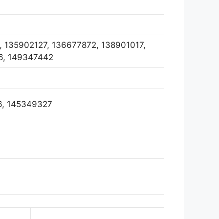
, 135902127, 136677872, 138901017,
6, 149347442
6, 145349327