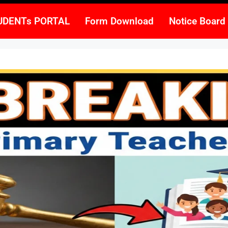
UDENTs PORTAL
Form Download
Notice Board