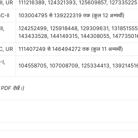
II, UR
111216389, 124321393, 125609857, 127335225
C-II
103004795 से 139222319 तक (कुल 12 अभ्यर्थी)
I,
124252499, 125918448, 129309631, 131851555
143433528, 144149315, 144308055, 14773501
SC, UR
111407249 से 146494272 तक (कुल 11 अभ्यर्थी)
-I,
104558705, 107008709, 125334413, 13921451
ए PDF देखें।)