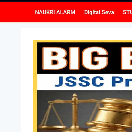
NAUKRI ALARM
Digital Seva
ST