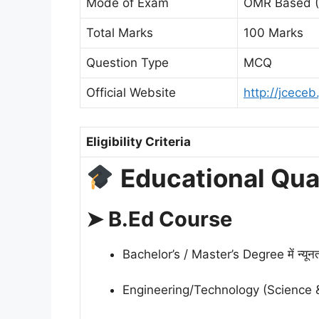
Mode of Exam
OMR Based (O
Total Marks
100 Marks
Question Type
MCQ
Official Website
http://jceceb
Eligibility Criteria
Educational Quali
➤ B.Ed Course
Bachelor’s / Master’s Degree में न
Engineering/Technology (Science &