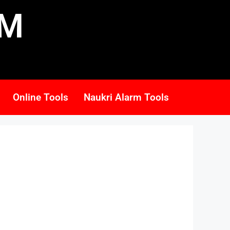
RM
Online Tools
Naukri Alarm Tools