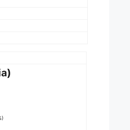
ia)
%)