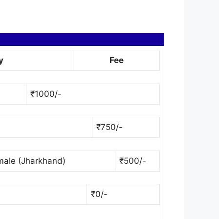
y
Fee
₹1000/-
₹750/-
emale (Jharkhand)
₹500/-
₹0/-