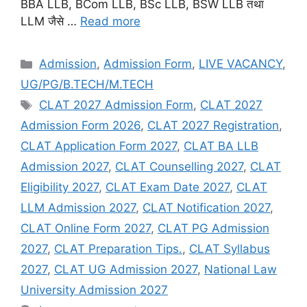
BBA LLB, BCom LLB, BSc LLB, BSW LLB तथा
LLM जैसे …
Read more
Admission
,
Admission Form
,
LIVE VACANCY
,
UG/PG/B.TECH/M.TECH
CLAT 2027 Admission Form
,
CLAT 2027
Admission Form 2026
,
CLAT 2027 Registration
,
CLAT Application Form 2027
,
CLAT BA LLB
Admission 2027
,
CLAT Counselling 2027
,
CLAT
Eligibility 2027
,
CLAT Exam Date 2027
,
CLAT
LLM Admission 2027
,
CLAT Notification 2027
,
CLAT Online Form 2027
,
CLAT PG Admission
2027
,
CLAT Preparation Tips.
,
CLAT Syllabus
2027
,
CLAT UG Admission 2027
,
National Law
University Admission 2027