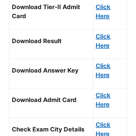
Download Tier-II Admit
Click
Card
Here
Click
Download Result
Here
Click
Download Answer Key
Here
Click
Download Admit Card
Here
Click
Check Exam City Details
Here