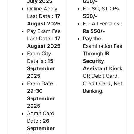
July 2025
650/-
Online Apply
For SC, ST :
Rs
Last Date :
17
550/-
August 2025
For All Females :
Pay Exam Fee
Rs 550/-
Last Date :
17
Pay the
August 2025
Examination Fee
Exam City
Through
IB
Details :
15
Security
September
Assistant
Kiosk
2025
OR Debit Card,
Exam Date :
Credit Card, Net
29-30
Banking.
September
2025
Admit Card
Date :
26
September