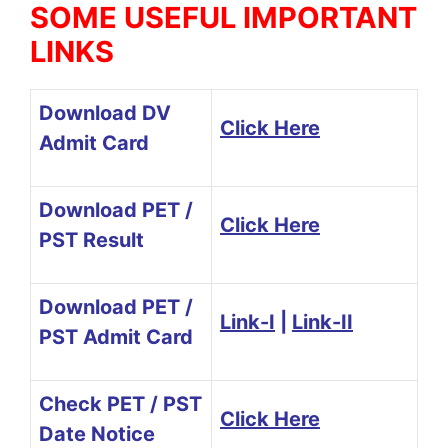
SOME USEFUL IMPORTANT
LINKS
Download DV
Click Here
Admit Card
Download PET /
Click Here
PST Result
Download PET /
Link-I
|
Link-II
PST Admit Card
Check PET / PST
Click Here
Date Notice