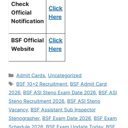
Check
Click
Official
Here
Notification
BSF Official
Click
Website
Here
Admit Cards
,
Uncategorized
BSF 10+2 Recruitment
,
BSF Admit Card
2026
,
BSF ASI Steno Exam Date 2026
,
BSF ASI
Steno Recruitment 2026
,
BSF ASI Steno
Vacancy
,
BSF Assistant Sub Inspector
Stenographer
,
BSF Exam Date 2026
,
BSF Exam
Schedule 2026
,
BSF Exam Update Today
,
BSF