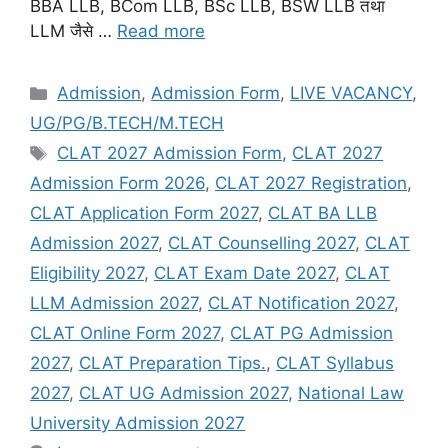
BBA LLB, BCom LLB, BSc LLB, BSW LLB तथा
LLM जैसे …
Read more
Admission
,
Admission Form
,
LIVE VACANCY
,
UG/PG/B.TECH/M.TECH
CLAT 2027 Admission Form
,
CLAT 2027
Admission Form 2026
,
CLAT 2027 Registration
,
CLAT Application Form 2027
,
CLAT BA LLB
Admission 2027
,
CLAT Counselling 2027
,
CLAT
Eligibility 2027
,
CLAT Exam Date 2027
,
CLAT
LLM Admission 2027
,
CLAT Notification 2027
,
CLAT Online Form 2027
,
CLAT PG Admission
2027
,
CLAT Preparation Tips.
,
CLAT Syllabus
2027
,
CLAT UG Admission 2027
,
National Law
University Admission 2027