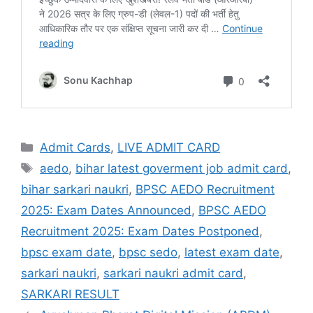
Admit Cards
,
LIVE ADMIT CARD
aedo
,
bihar latest goverment job admit card
,
bihar sarkari naukri
,
BPSC AEDO Recruitment
2025: Exam Dates Announced
,
BPSC AEDO
Recruitment 2025: Exam Dates Postponed
,
bpsc exam date
,
bpsc sedo
,
latest exam date
,
sarkari naukri
,
sarkari naukri admit card
,
SARKARI RESULT