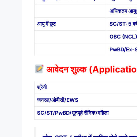
अधिकतम आयु: 
आयु में छूट
SC/ST: 5 वर्
OBC (NCL): 
PwBD/Ex-Serv
आवेदन शुल्क (Applicati
श्रेणी
जनरल/ओबीसी/EWS
SC/ST/PwBD/भूतपूर्व सैनिक/महिला