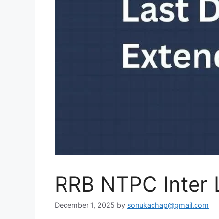
RRB NTPC Inter 
December 1, 2025
by
sonukachap@gmail.com