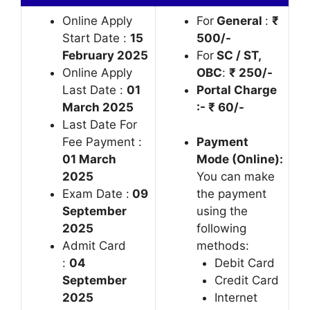
Online Apply
For
General
:
₹
Start Date :
15
500/-
February 2025
For
SC / ST,
Online Apply
OBC
:
₹ 250/-
Last Date :
01
Portal Charge
March 2025
:- ₹ 60/-
Last Date For
Fee Payment :
Payment
01 March
Mode (Online):
2025
You can make
Exam Date :
09
the payment
September
using the
2025
following
Admit Card
methods:
:
04
Debit Card
September
Credit Card
2025
Internet