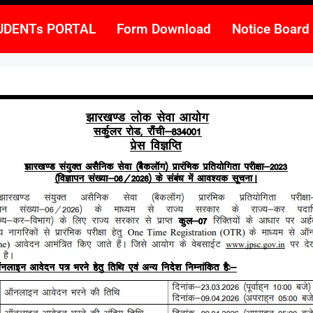
UDENTs PORTAL
Form Download
Notice Board