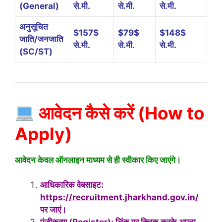
(General)
से.मी.
से.मी.
से.मी.
अनुसूचित
$157$
$79$
$148$
जाति/जनजाति
से.मी.
से.मी.
से.मी.
(SC/ST)
आवेदन कैसे करें (How to
Apply)
आवेदन केवल ऑनलाइन माध्यम से ही स्वीकार किए जाएंगे।
आधिकारिक वेबसाइट:
https://recruitment.jharkhand.gov.in/
पर जाएं।