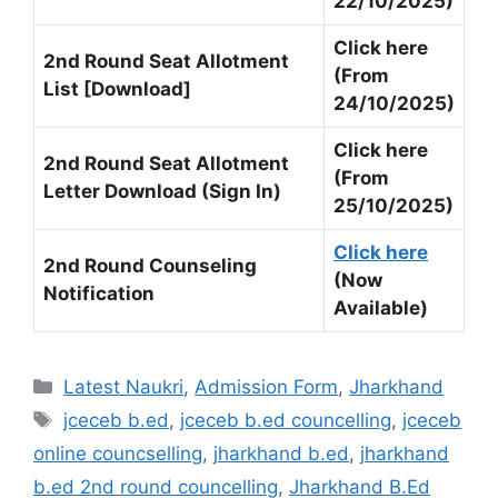
22/10/2025)
Click here
2nd Round Seat Allotment
(From
List [Download]
24/10/2025)
Click here
2nd Round Seat Allotment
(From
Letter Download (Sign In)
25/10/2025)
Click here
2nd Round Counseling
(Now
Notification
Available)
Latest Naukri
,
Admission Form
,
Jharkhand
jceceb b.ed
,
jceceb b.ed councelling
,
jceceb
online councselling
,
jharkhand b.ed
,
jharkhand
b.ed 2nd round councelling
,
Jharkhand B.Ed