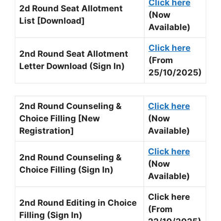
Click here
2d Round Seat Allotment
(Now
List [Download]
Available)
Click here
2nd Round Seat Allotment
(From
Letter Download (Sign In)
25/10/2025)
2nd Round Counseling &
Click here
Choice Filling [New
(Now
Registration]
Available)
Click here
2nd Round Counseling &
(Now
Choice Filling (Sign In)
Available)
Click here
2nd Round Editing in Choice
(From
Filling (Sign In)