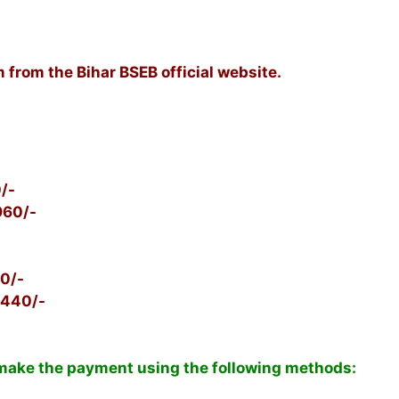
 from the Bihar BSEB official website.
/-
960/-
40/-
 1440/-
make the payment using the following methods: