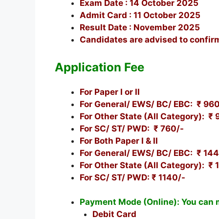
Exam Date : 14 October 2025
Admit Card : 11 October 2025
Result Date : November 2025
Candidates are advised to confirm
Application Fee
For Paper I or II
For General/ EWS/ BC/ EBC: ₹ 960
For Other State (All Category): ₹ 
For SC/ ST/ PWD: ₹ 760/-
For Both Paper I & II
For General/ EWS/ BC/ EBC: ₹ 14
For Other State (All Category): ₹
For SC/ ST/ PWD: ₹ 1140/-
Payment Mode (Online): You can 
Debit Card