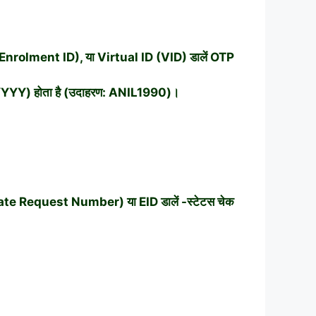
nrolment ID), या Virtual ID (VID) डालें OTP
्ष (YYYY) होता है (उदाहरण: ANIL1990)।
ate Request Number) या EID डालें -स्टेटस चेक