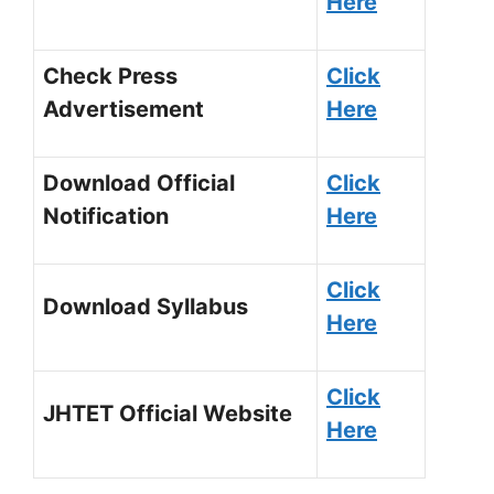
Here
Check Press
Click
Advertisement
Here
Download Official
Click
Notification
Here
Click
Download Syllabus
Here
Click
JHTET Official Website
Here