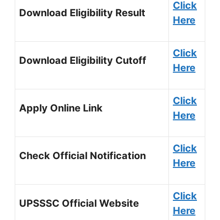
C
lick
Download Eligibility Result
Here
Click
Download Eligibility Cutoff
Here
Click
Apply Online Link
Here
Click
Check Official Notification
Here
Click
UPSSSC Official Website
Here