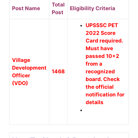
Total
Post Name
Eligibility Criteria
Post
UPSSSC PET
2022 Score
Card required.
Must have
passed 10+2
Village
from a
Development
1468
recognized
Officer
board. Check
(VDO)
the official
notification for
details