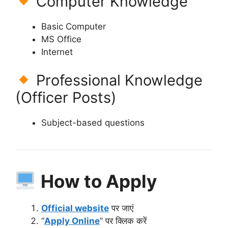
Computer Knowledge
Basic Computer
MS Office
Internet
Professional Knowledge
(Officer Posts)
Subject-based questions
How to Apply
Official website
पर जाएं
“
Apply Online
” पर क्लिक करें