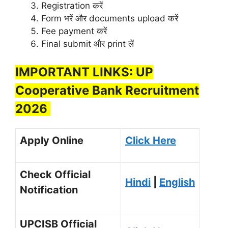
Registration करें
Form भरें और documents upload करें
Fee payment करें
Final submit और print लें
IMPORTANT LINKS: UP
Cooperative Bank Recruitment
2026
Apply Online
Click Here
Check Official
Hindi
|
English
Notification
UPCISB Official