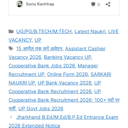
UG/PG/B.TECH/M.TECH
,
Latest Naukri
,
LIVE
VACANCY
,
UP
15 अप्रैल तक करें आवेदन
,
Assistant Cashier
Vacancy 2026
,
Banking Vacancy UP
,
Cooperative Bank Jobs 2026
,
Manager
Recruitment UP
,
Online Form 2026
,
SARKARI
NAUKRI UP
,
UP Bank Vacancy 2026
,
UP
Cooperative Bank Recruitment 2026
,
UP
Cooperative Bank Recruitment 2026: 100+ पदों पर
भर्ती
,
UP Govt Jobs 2026
Jharkhand B.Ed/M.Ed/B.P.Ed Entrance Exam
2026 Extended Notice