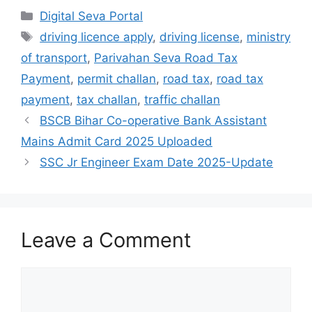
Digital Seva Portal
driving licence apply
,
driving license
,
ministry
of transport
,
Parivahan Seva Road Tax
Payment
,
permit challan
,
road tax
,
road tax
payment
,
tax challan
,
traffic challan
BSCB Bihar Co-operative Bank Assistant
Mains Admit Card 2025 Uploaded
SSC Jr Engineer Exam Date 2025-Update
Leave a Comment