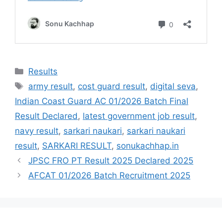
Results
army result
,
cost guard result
,
digital seva
,
Indian Coast Guard AC 01/2026 Batch Final
Result Declared
,
latest government job result
,
navy result
,
sarkari naukari
,
sarkari naukari
result
,
SARKARI RESULT
,
sonukachhap.in
JPSC FRO PT Result 2025 Declared 2025
AFCAT 01/2026 Batch Recruitment 2025