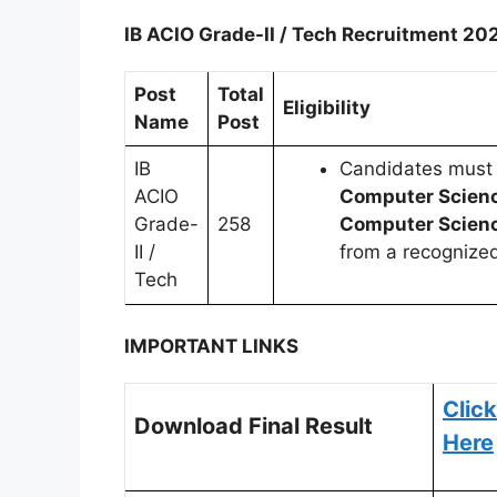
IB ACIO Grade-II / Tech Recruitment 202
Post
Total
Eligibility
Name
Post
IB
Candidates must 
ACIO
Computer Scienc
Grade-
258
Computer Scien
II /
from a recognized 
Tech
IMPORTANT LINKS
Clic
k
Download Final Result
Here