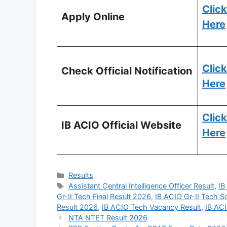
Click
Apply Online
Here
Click
Check Official Notification
Here
Click
IB ACIO Official Website
Here
Results
Assistant Central Intelligence Officer Result
,
IB
Gr-II Tech Final Result 2026
,
IB ACIO Gr-II Tech S
Result 2026
,
IB ACIO Tech Vacancy Result
,
IB ACI
NTA NTET Result 2026