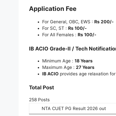
Application Fee
For General, OBC, EWS :
Rs 200/-
For SC, ST :
Rs 100/-
For All Females :
Rs 100/-
IB ACIO Grade-II / Tech Notificat
Minimum Age :
18 Years
Maximum Age :
27 Years
IB ACIO
provides age relaxation fo
Total Post
258 Posts
NTA CUET PG Result 2026 out