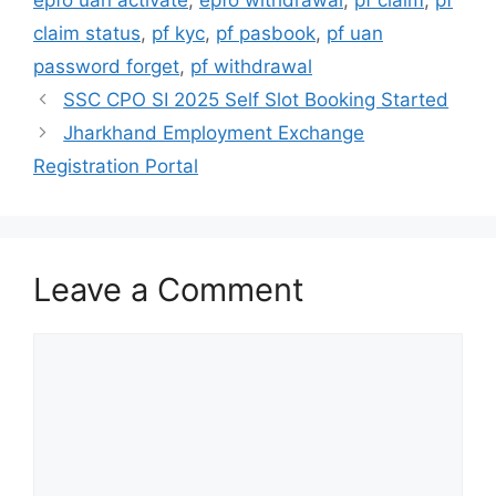
epfo uan activate
,
epfo withdrawal
,
pf claim
,
pf
claim status
,
pf kyc
,
pf pasbook
,
pf uan
password forget
,
pf withdrawal
SSC CPO SI 2025 Self Slot Booking Started
Jharkhand Employment Exchange
Registration Portal
Leave a Comment