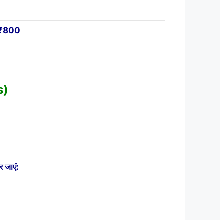
 ₹800
s)
 जाएं: